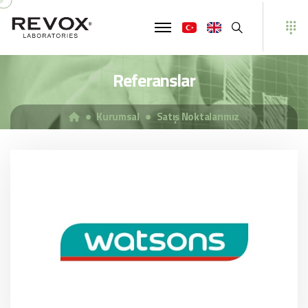
Ara
Referanslar
Kurumsal
Satış Noktalarımız