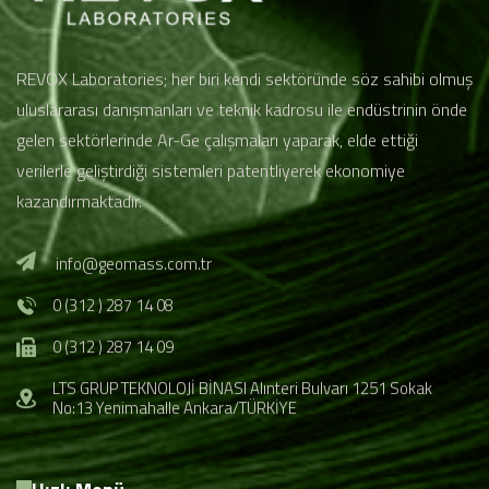
REVOX Laboratories; her biri kendi sektöründe söz sahibi olmuş
uluslararası danışmanları ve teknik kadrosu ile endüstrinin önde
gelen sektörlerinde Ar-Ge çalışmaları yaparak, elde ettiği
verilerle geliştirdiği sistemleri patentliyerek ekonomiye
kazandırmaktadır.
info@geomass.com.tr
0 (312 ) 287 14 08
0 (312 ) 287 14 09
LTS GRUP TEKNOLOJİ BİNASI Alınteri Bulvarı 1251 Sokak
No:13 Yenimahalle Ankara/TÜRKİYE