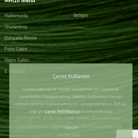
Hızlı Menü
İletişim
Hakkımızda
Ürünlerimiz
Dünyada Revox
Foto Galeri
Video Galeri
E-Katalog
Çerez Kullanımı
Sizlere daha iyi bir hizmet sunabilmek için sitemizde
çerezlerden faydalanıyoruz. Sitemizi kullanmaya devam
ederek çerezleri kullanmamıza izin vermiş olursunuz. Detaylı
bilgi için
Çerez Politikamızı
inceleyebilirsiniz
Copyright © 2026. Her Hakkı Saklıdır. Kopyalanması,
Çoğaltılması Ve Dağıtılması Halinde Yasal Haklarımız
Tamam
Işletilecektir.