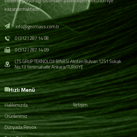
verilerle geliştirdiği sistemleri patentliyerek ekonomiye
kazandırmaktadır.
info@geomass.com.tr
0 (312 ) 287 14 08
0 (312 ) 287 14 09
LTS GRUP TEKNOLOJİ BİNASI Alınteri Bulvarı 1251 Sokak
No:13 Yenimahalle Ankara/TÜRKİYE
Hızlı Menü
İletişim
Hakkımızda
Ürünlerimiz
Dünyada Revox