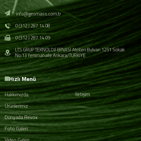
info@geomass.com.tr
0 (312 ) 287 14 08
0 (312 ) 287 14 09
LTS GRUP TEKNOLOJİ BİNASI Alınteri Bulvarı 1251 Sokak
No:13 Yenimahalle Ankara/TÜRKİYE
Hızlı Menü
İletişim
Hakkımızda
Ürünlerimiz
Dünyada Revox
Foto Galeri
Video Galeri