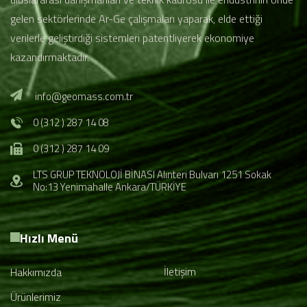
gelen sektörlerinde Ar-Ge çalışmaları yaparak, elde ettiği
verilerle geliştirdiği sistemleri patentliyerek ekonomiye
kazandırmaktadır.
info@geomass.com.tr
0 (312 ) 287 14 08
0 (312 ) 287 14 09
LTS GRUP TEKNOLOJİ BİNASI Alınteri Bulvarı 1251 Sokak
No:13 Yenimahalle Ankara/TÜRKİYE
Hızlı Menü
İletişim
Hakkımızda
Ürünlerimiz