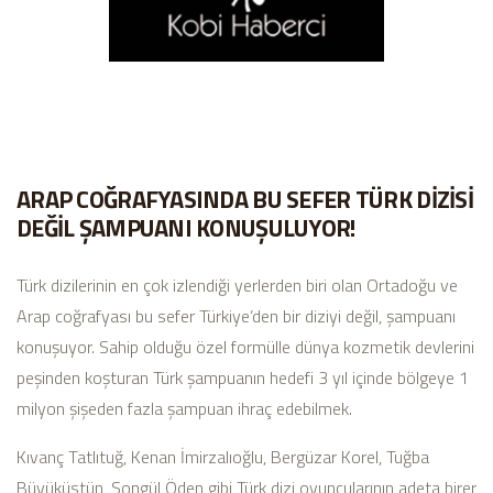
ARAP COĞRAFYASINDA BU SEFER TÜRK DİZİSİ
DEĞİL ŞAMPUANI KONUŞULUYOR!
Türk dizilerinin en çok izlendiği yerlerden biri olan Ortadoğu ve
Arap coğrafyası bu sefer Türkiye’den bir diziyi değil, şampuanı
konuşuyor. Sahip olduğu özel formülle dünya kozmetik devlerini
peşinden koşturan Türk şampuanın hedefi 3 yıl içinde bölgeye 1
milyon şişeden fazla şampuan ihraç edebilmek.
Kıvanç Tatlıtuğ, Kenan İmirzalıoğlu, Bergüzar Korel, Tuğba
Büyüküstün, Songül Öden gibi Türk dizi oyuncularının adeta birer