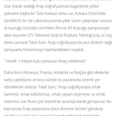
star olarak anıldığı Arap coğrafyasında bugünlerde yıldızı
yükselen başka bir Türk markası daha var. Ankara Ostim’deki
GeoMASS Ar-Ge Laboratuvarında yıllar süren çalışmalar sonucu
at kuyruğu özünden ürettikleri Revox At Kuyruğu şampuanıyla
adını duyuran LTS Teknoloji Grup’un Başkanı Trikolog (saç ve saç
derisi uzmanı) Talat Sam, Arap coğrafyasını bu kez dizilerle değil
şampuanla fethetmeye hazırlandıklarını söyledi.
“Hedef 1 milyon kutu şampuan ihraç edebilmek”
Daha önce Almanya, Fransa, Hollanda ve Belçika gibi ülkelerde
satış yaptıklarını ve kısa sürede bu pazarlarda önemli yer
edindiklerini anlatan Talat Sam, “Arap coğrafyasıyla ortak
tarihimiz, ortak kültürümüz, ortak yaşam biçimimiz ve ortak
inancımız var. Bunu çok önemli bir avantaj olarak görüyoruz. Bu
kapsamda Arap piyasasına önce deneme ürünleri gönderip
özellikle oradaki başı kapalı hanımefendilerin ilk tepkilerini